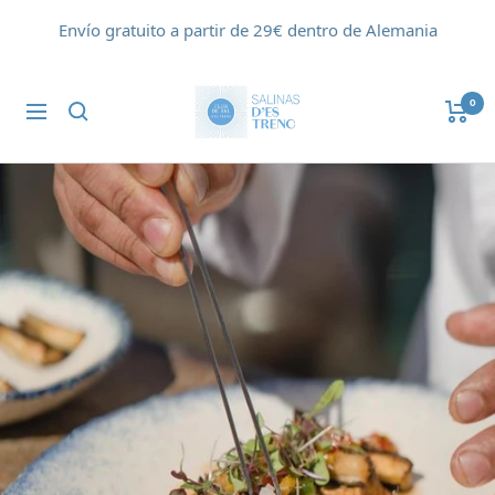
Saltar
Envío gratuito a partir de 29€ dentro de Alemania
al
contenido
Flor
0
Navigación
de
Sal
d'Es
Trenc