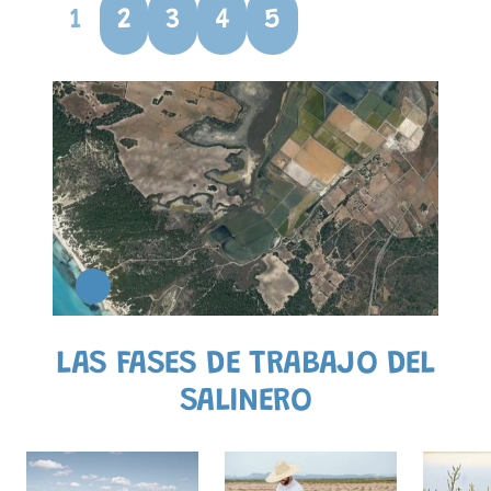
1
2
3
4
5
LAS FASES DE TRABAJO DEL
SALINERO