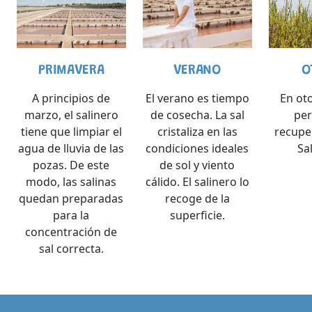
PRIMAVERA
VERANO
O
A principios de
El verano es tiempo
En ot
marzo, el salinero
de cosecha. La sal
per
tiene que limpiar el
cristaliza en las
recupe
agua de lluvia de las
condiciones ideales
Sa
pozas. De este
de sol y viento
modo, las salinas
cálido. El salinero lo
quedan preparadas
recoge de la
para la
superficie.
concentración de
sal correcta.