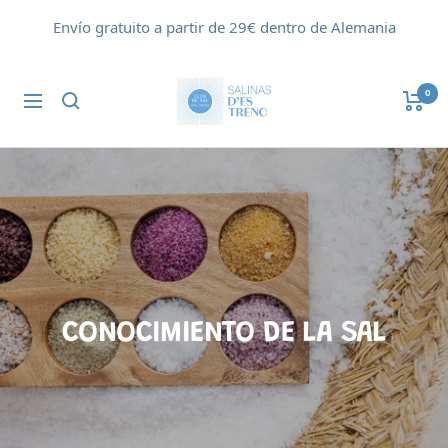
Saltar
Envío gratuito a partir de 29€ dentro de Alemania
al
contenido
Flor
0
Navigación
de
Sal
d'Es
Trenc
CONOCIMIENTO DE LA SAL