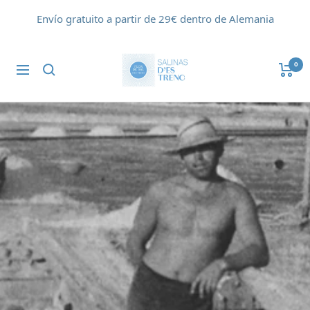
Saltar
Envío gratuito a partir de 29€ dentro de Alemania
al
contenido
Flor
0
Navigación
de
Sal
d'Es
Trenc