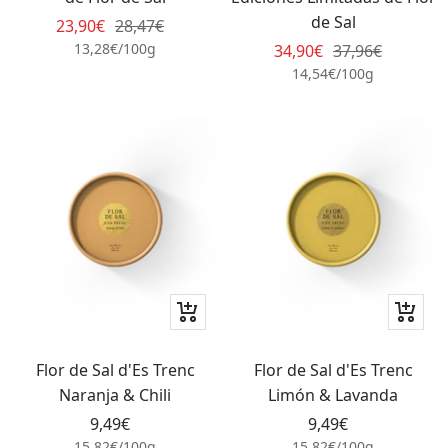
de Sal
Precio
Precio
23,90€
28,47€
de
normal
13,28€
/
100
g
Precio
Precio
34,90€
37,96€
venta
de
normal
14,54€
/
100
g
venta
+
+
Añadir
Añadir
Flor de Sal d'Es Trenc
Flor de Sal d'Es Trenc
Naranja & Chili
Limón & Lavanda
Precio
Precio
9,49€
9,49€
de
de
15,82€
/
100
g
15,82€
/
100
g