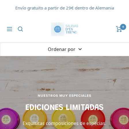
Saltar
Envío gratuito a partir de 29€ dentro de Alemania
al
contenido
Flor
0
Navigación
de
Sal
d'Es
Ordenar por
Trenc
NUESTROS MUY ESPECIALES
EDICIONES LIMITADAS
Exquisitas composiciones de especias.