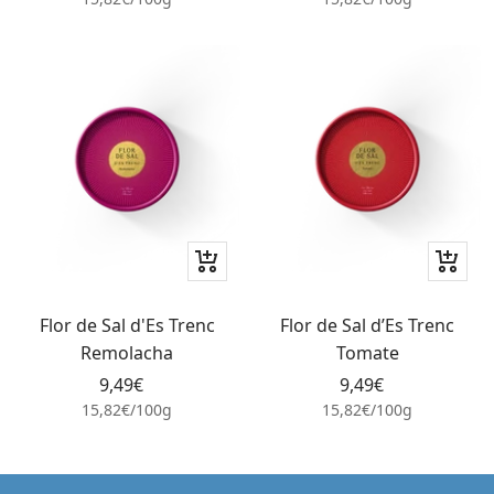
venta
venta
+
+
Añadir
Añadir
Flor de Sal d'Es Trenc
Flor de Sal d’Es Trenc
Remolacha
Tomate
Precio
Precio
9,49€
9,49€
de
de
15,82€
/
100
g
15,82€
/
100
g
venta
venta