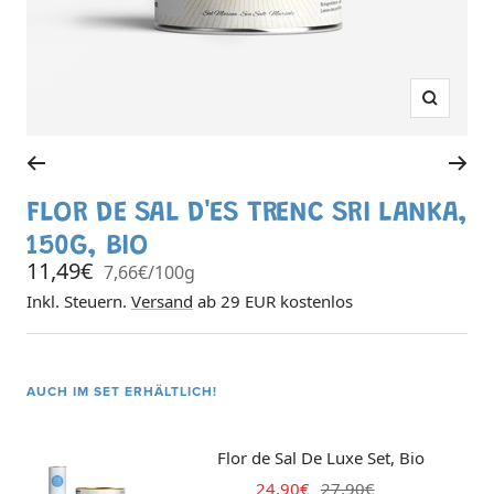
Zoom
Zur
Zur
Slide
Slide
FLOR DE SAL D'ES TRENC SRI LANKA,
1
2
150G, BIO
gehen
gehen
Angebotspreis
11,49€
7,66€
/
100
g
Inkl. Steuern.
Versand
ab 29 EUR kostenlos
AUCH IM SET ERHÄLTLICH!
Flor de Sal De Luxe Set, Bio
Angebotspreis
Regulärer
24,90€
27,90€