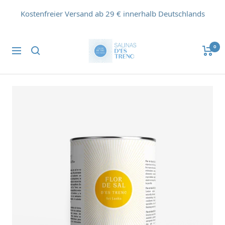
Direkt
Kostenfreier Versand ab 29 € innerhalb Deutschlands
zum
Inhalt
Flor
0
Navigation
de
Sal
d'Es
Trenc