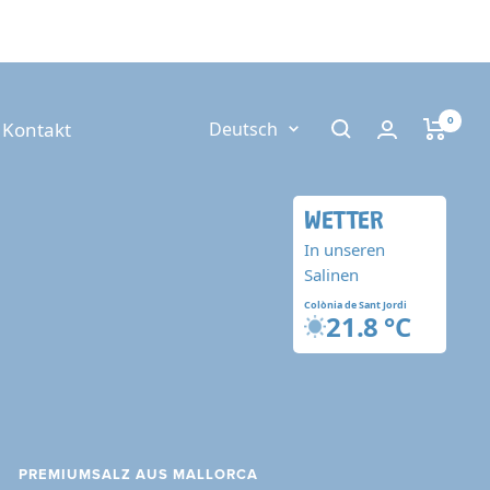
Sprache
0
Kontakt
Deutsch
WETTER
In unseren
Salinen
Colònia de Sant Jordi
21.8 °C
PREMIUMSALZ AUS MALLORCA