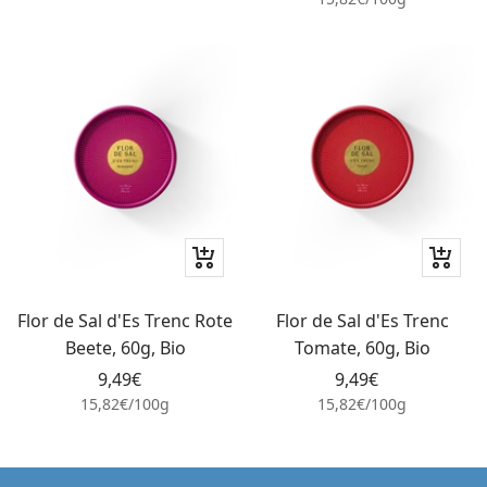
In
In
den
den
Warenkorb
Waren
Flor de Sal d'Es Trenc Rote
Flor de Sal d'Es Trenc
Beete, 60g, Bio
Tomate, 60g, Bio
Angebotspreis
Angebotspreis
9,49€
9,49€
15,82€
/
100
g
15,82€
/
100
g