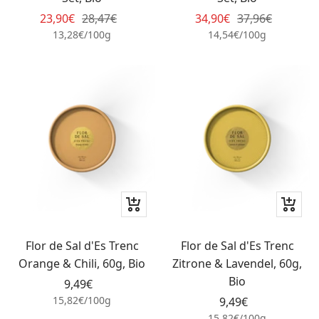
Angebotspreis
Regulärer
Angebotspreis
Regulärer
23,90€
28,47€
34,90€
37,96€
Preis
Preis
13,28€
/
100
g
14,54€
/
100
g
In
In
den
den
Warenkorb
Waren
Flor de Sal d'Es Trenc
Flor de Sal d'Es Trenc
Orange & Chili, 60g, Bio
Zitrone & Lavendel, 60g,
Bio
Angebotspreis
9,49€
15,82€
/
100
g
Angebotspreis
9,49€
15,82€
/
100
g