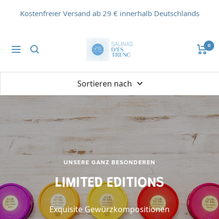
Direkt
Kostenfreier Versand ab 29 € innerhalb Deutschlands
zum
Inhalt
Flor
0
Navigation
de
Sal
d'Es
Sortieren nach
Trenc
UNSERE GANZ BESONDEREN
LIMITED EDITIONS
Exquisite Gewürzkompositionen