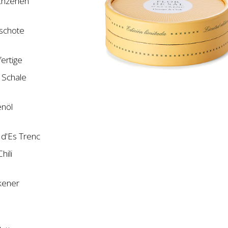
chzehen
ischote
ertige
 Schale
enöl
 d'Es Trenc
hili
kener