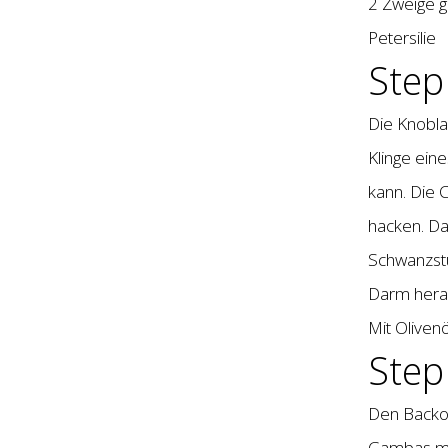
2 Zweige g
Petersilie
Step
Die Knobla
Klinge ein
kann. Die 
hacken. D
Schwanzstü
Darm herau
Mit Oliven
Step
Den Backof
Gambas mit