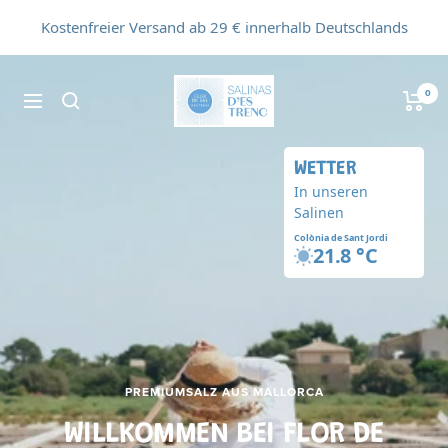
Direkt
Kostenfreier Versand ab 29 € innerhalb Deutschlands
zum
Inhalt
Flor
0
Navigation
de
Sal
d'Es
WETTER
Trenc
In unseren
Salinen
Colònia de Sant Jordi
21.8 °C
PREMIUMSALZ AUS MALLORCA
WILLKOMMEN BEI FLOR DE